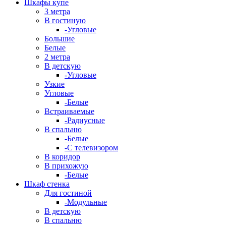
Шкафы купе
3 метра
В гостиную
-Угловые
Большие
Белые
2 метра
В детскую
-Угловые
Узкие
Угловые
-Белые
Встраиваемые
-Радиусные
В спальню
-Белые
-С телевизором
В коридор
В прихожую
-Белые
Шкаф стенка
Для гостиной
-Модульные
В детскую
В спальню