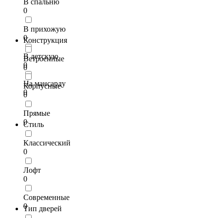
В спальню
0
В прихожую
0
Конструкция
В детскую
Встроенные
0
0
На мансарду
Корпусные
0
0
Прямые
0
Стиль
Классический
0
Лофт
0
Современные
0
Тип дверей