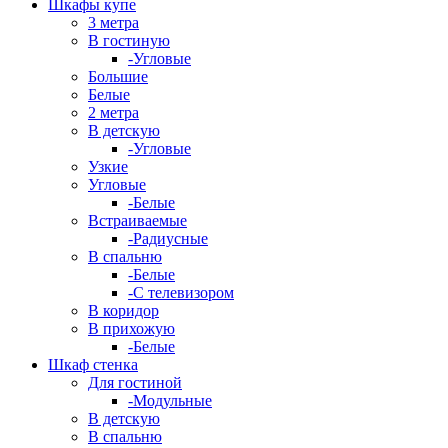
Шкафы купе
3 метра
В гостиную
-Угловые
Большие
Белые
2 метра
В детскую
-Угловые
Узкие
Угловые
-Белые
Встраиваемые
-Радиусные
В спальню
-Белые
-С телевизором
В коридор
В прихожую
-Белые
Шкаф стенка
Для гостиной
-Модульные
В детскую
В спальню