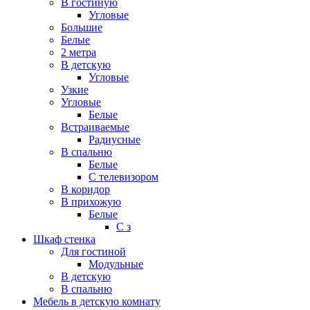
В гостиную
Угловые
Большие
Белые
2 метра
В детскую
Угловые
Узкие
Угловые
Белые
Встраиваемые
Радиусные
В спальню
Белые
С телевизором
В коридор
В прихожую
Белые
С з
Шкаф стенка
Для гостиной
Модульные
В детскую
В спальню
Мебель в детскую комнату