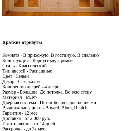
Краткие атрибуты
Комната -
В прихожую, В гостиную, В спальню
Конструкция -
Корпусные, Прямые
Стиль -
Классический
Тип дверей -
Распашные
Цвет -
Белый
Декор -
С зеркалом
Количество дверей -
4 двери
Размер -
Большие, До потолка, Во всю стену
Материал -
МДФ
Дверная система -
Петли Боярд с доводчиками
Выдвижные ящики -
Boyard, Blum, Hettich
Гарантия -
12 мес.
Доставка -
от 2 000 руб.
Изготовление -
от 14 дней
Рассрочка -
до 3х мес.