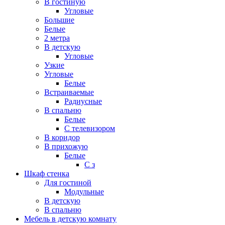
В гостиную
Угловые
Большие
Белые
2 метра
В детскую
Угловые
Узкие
Угловые
Белые
Встраиваемые
Радиусные
В спальню
Белые
С телевизором
В коридор
В прихожую
Белые
С з
Шкаф стенка
Для гостиной
Модульные
В детскую
В спальню
Мебель в детскую комнату