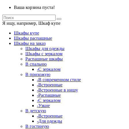
Ваша корзина пуста!
Я ищу, например,
Шкаф купе
Шкафы купе
Шкафы распашные
Шкафы на заказ
Шкафы для одежды
Шкафы с зеркалом
Распашные шкафы
В спальню
-С зеркалом
В прихожую
-В современном стиле
-Встроенные
-Встроенные в нишу
-Распашные
-С зеркалом
-Узкие
В детскую
-Встроенные
-Для одежды
В гостиную