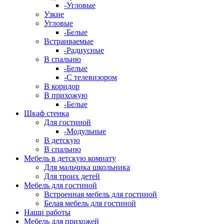
-Угловые
Узкие
Угловые
-Белые
Встраиваемые
-Радиусные
В спальню
-Белые
-С телевизором
В коридор
В прихожую
-Белые
Шкаф стенка
Для гостиной
-Модульные
В детскую
В спальню
Мебель в детскую комнату
Для мальчика школьника
Для троих детей
Мебель для гостиной
Встроенная мебель для гостиной
Белая мебель для гостиной
Наши работы
Мебель для прихожей