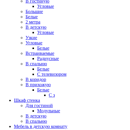
В гостиную
Угловые
Большие
Белые
2 метра
В детскую
Угловые
Узкие
Угловые
Белые
Встраиваемые
Радиусные
В спальню
Белые
С телевизором
В коридор
В прихожую
Белые
С з
Шкаф стенка
Для гостиной
Модульные
В детскую
В спальню
Мебель в детскую комнату