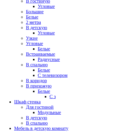
В гостиную
Угловые
Большие
Белые
2 метра
В детскую
Угловые
Узкие
Угловые
Белые
Встраиваемые
Радиусные
В спальню
Белые
С телевизором
В коридор
В прихожую
Белые
С з
Шкаф стенка
Для гостиной
Модульные
В детскую
В спальню
Мебель в детскую комнату